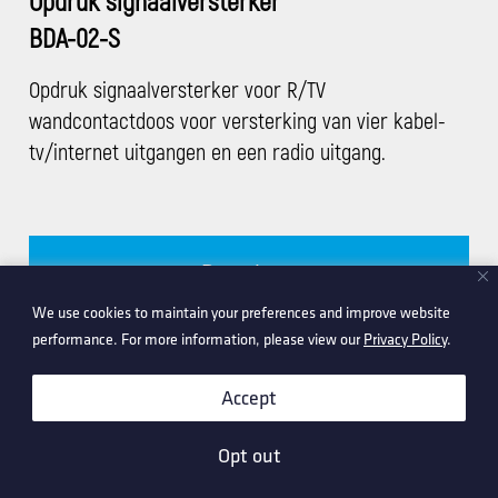
Opdruk signaalversterker
BDA-02-S
Opdruk signaalversterker voor R/TV
wandcontactdoos voor versterking van vier kabel-
tv/internet uitgangen en een radio uitgang.
Datasheet
We use cookies to maintain your preferences and improve website
We use cookies to maintain your preferences and improve website
performance. For more information, please view our
performance. For more information, please view our
Privacy Policy
Privacy Policy
.
.
Installatie handleiding
Accept
Accept
Opt out
Opt out