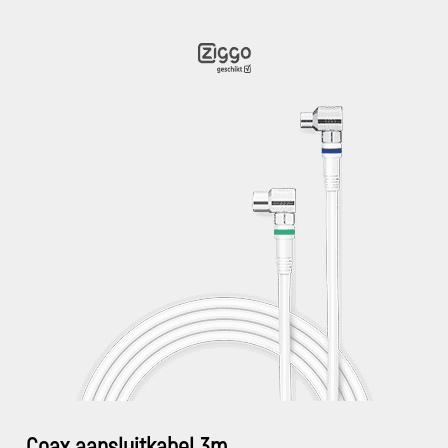
Coax aansluitkabel 3m