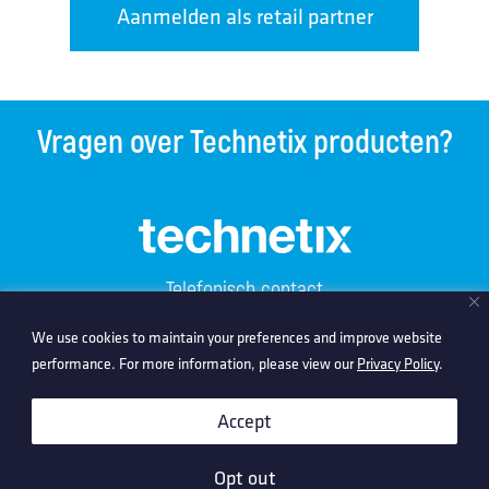
Aanmelden als retail partner
Vragen over Technetix producten?
Telefonisch contact
+31 318 585959
We use cookies to maintain your preferences and improve website
We use cookies to maintain your preferences and improve website
performance. For more information, please view our
performance. For more information, please view our
Privacy Policy
Privacy Policy
.
.
Contact via e-mail
geschikt@dev.technetix.com
Accept
Accept
Technetix website voor bedrijven:
Opt out
Opt out
www.dev.technetix.com