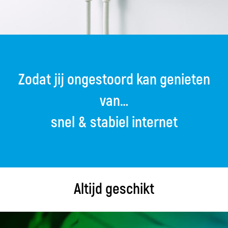
Zodat jij ongestoord kan genieten
van…
de beste game ervaring
Altijd geschikt