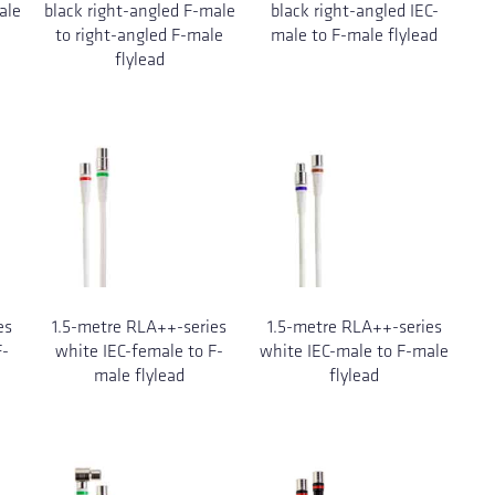
ale
black right-angled F-male
black right-angled IEC-
to right-angled F-male
male to F-male flylead
flylead
es
1.5-metre RLA++-series
1.5-metre RLA++-series
F-
white IEC-female to F-
white IEC-male to F-male
male flylead
flylead