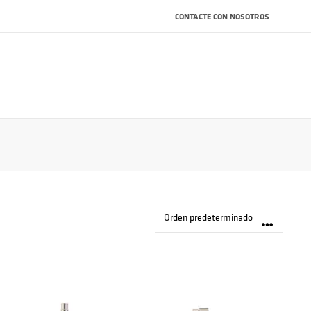
CONTACTE CON NOSOTROS