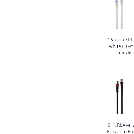
1.5-metre RL
white IEC-ma
female f
10-ft RLA++-s
F-male to F-m