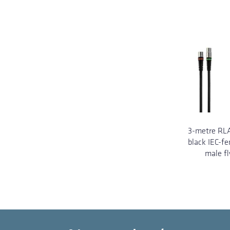
3-metre RLA
black IEC-fe
male fl