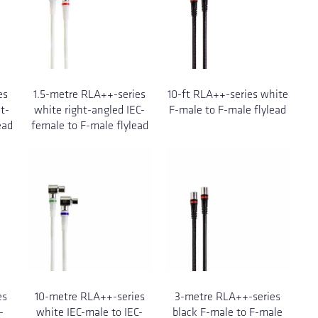
es
1.5-metre RLA++-series
10-ft RLA++-series white
t-
white right-angled IEC-
F-male to F-male flylead
ead
female to F-male flylead
es
10-metre RLA++-series
3-metre RLA++-series
-
white IEC-male to IEC-
black F-male to F-male