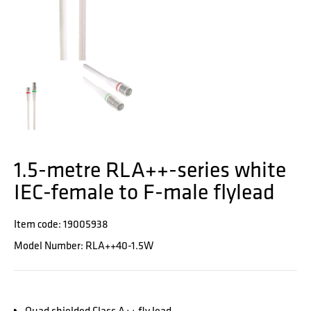
1.5-metre RLA++-series white
IEC-female to F-male flylead
Item code: 19005938
Model Number: RLA++40-1.5W
Quad shielded Class A++ fly lead