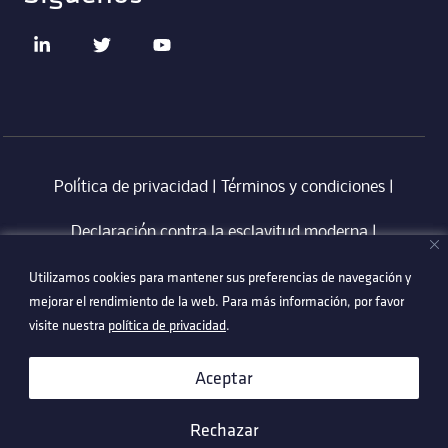
Política de privacidad
|
Términos y condiciones
|
Declaración contra la esclavitud moderna
‎ |
Utilizamos cookies para mantener sus preferencias de navegación y
Utilizamos cookies para mantener sus preferencias de navegación y
Código de Conducta en Proveedores Technetix
|
mejorar el rendimiento de la web. Para más información, por favor
mejorar el rendimiento de la web. Para más información, por favor
Politica Anti-Corrupció
visite nuestra
visite nuestra
política de privacidad
política de privacidad
.
.
©2026 Technetix. All Rights Reserved.
Aceptar
Aceptar
Rechazar
Rechazar