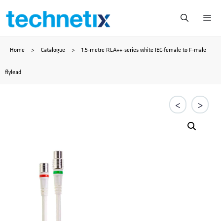
Saltar
Me
al
Home
>
Catalogue
>
1.5-metre RLA++-series white IEC-female to F-male
contenido
flylead
<
>