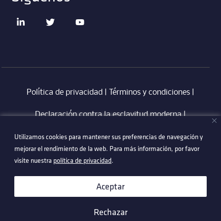
Política de privacidad
|
Términos y condiciones
|
Declaración contra la esclavitud moderna
‎ |
Utilizamos cookies para mantener sus preferencias de navegación y
Utilizamos cookies para mantener sus preferencias de navegación y
Código de Conducta en Proveedores Technetix
|
mejorar el rendimiento de la web. Para más información, por favor
mejorar el rendimiento de la web. Para más información, por favor
Politica Anti-Corrupció
visite nuestra
visite nuestra
política de privacidad
política de privacidad
.
.
©2026 Technetix. All Rights Reserved.
Aceptar
Aceptar
Rechazar
Rechazar