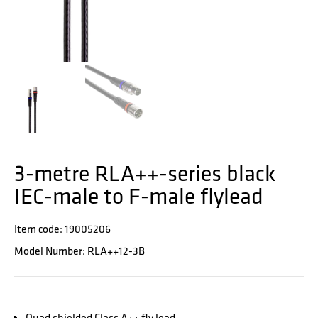
3-metre RLA++-series black
IEC-male to F-male flylead
Item code: 19005206
Model Number: RLA++12-3B
Quad shielded Class A++ fly lead