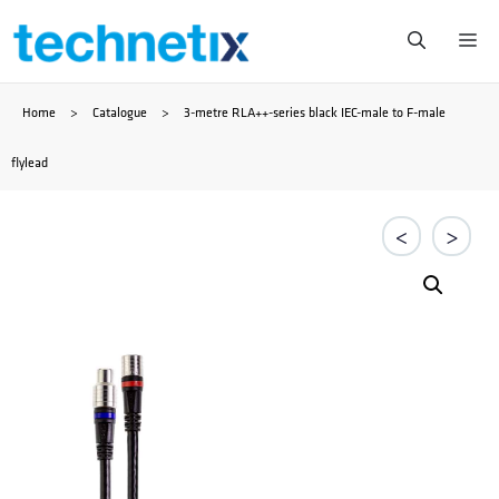
Saltar
Me
al
Home
>
Catalogue
>
3-metre RLA++-series black IEC-male to F-male
contenido
flylead
<
>