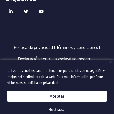
Política de privacidad
|
Términos y condiciones
|
Declaración contra la esclavitud moderna
‎ |
Utilizamos cookies para mantener sus preferencias de navegación y
Utilizamos cookies para mantener sus preferencias de navegación y
Código de Conducta en Proveedores Technetix
|
mejorar el rendimiento de la web. Para más información, por favor
mejorar el rendimiento de la web. Para más información, por favor
Politica Anti-Corrupció
visite nuestra
visite nuestra
política de privacidad
política de privacidad
.
.
©2026 Technetix. All Rights Reserved.
Aceptar
Aceptar
Rechazar
Rechazar