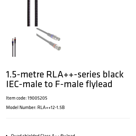
1.5-metre RLA++-series black
IEC-male to F-male flylead
Item code: 19005205
Model Number: RLA++12-1.5B
Quad shielded Class A++ fly lead