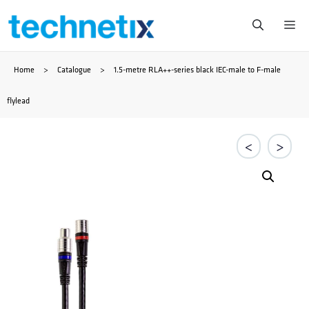
Saltar
Me
al
Home
>
Catalogue
>
1.5-metre RLA++-series black IEC-male to F-male
contenido
flylead
<
>