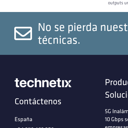
outputs un
No se pierda nuest
técnicas.
Produ
Soluc
Contáctenos
5G Inalám
España
10 Gbps s
empresa