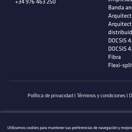
+34 976 463 250
Banda an
Arquitect
Arquitect
distribui
DOCSIS 4
DOCSIS 4
Fibra
Flexi-spli
Política de privacidad
|
Términos y condiciones
| ‎
D
Utilizamos cookies para mantener sus preferencias de navegación y mejorar
Utilizamos cookies para mantener sus preferencias de navegación y mejorar