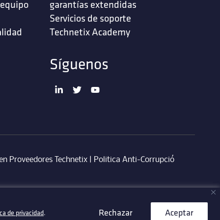
 equipo
garantías extendidas
Servicios de soporte ‎
alidad
Technetix Academy
Síguenos
en Proveedores Technetix
|
Politica Anti-Corrupció
Rechazar
Rechazar
Aceptar
Aceptar
ica de privacidad
ica de privacidad
.
.