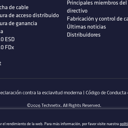
Principales miembros del
cha de cable
directivo
ura de acceso distribuido
Fabricación y control de c
ura de ganancia
Últimas noticias
da
Distribuidores
.0 ESD
.0 FDx
t
eclaración contra la esclavitud moderna
‎ |
Código de Conducta 
©2026 Technetix. All Rights Reserved.
 el rendimiento de la web. Para más información, por favor visite nuestra
 el rendimiento de la web. Para más información, por favor visite nuestra
polít
polít