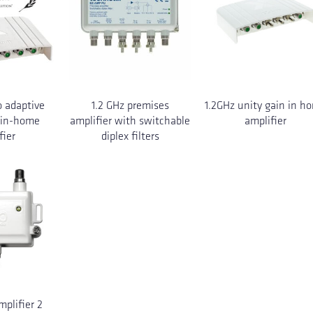
o adaptive
1.2 GHz premises
1.2GHz unity gain in h
 in-home
amplifier with switchable
amplifier
fier
diplex filters
plifier 2