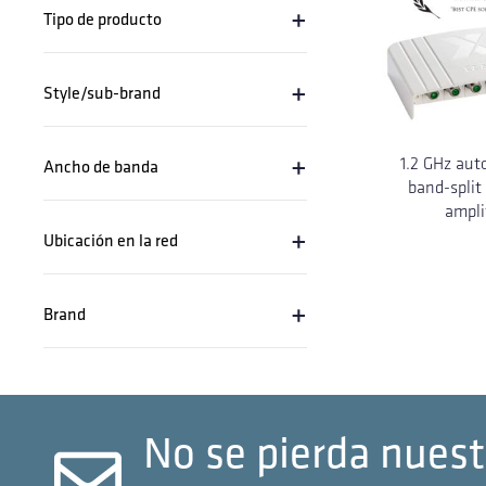
+
Tipo de producto
+
Style/sub-brand
+
1.2 GHz aut
Ancho de banda
band-split
ampli
+
Ubicación en la red
+
Brand
No se pierda nuest