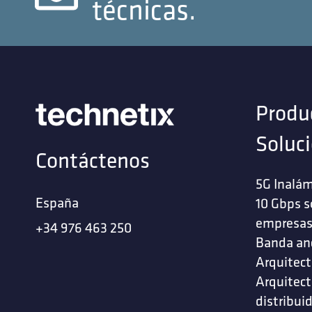
técnicas.
Produ
Soluc
Contáctenos
5G Inalám
España
10 Gbps s
empresa
+34 976 463 250
Banda an
Arquitect
Arquitect
distribui