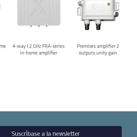
ome
4-way 1.2 GHz FRA-series
Premises amplifier 2
in-home amplifier
outputs unity gain
Suscríbase a la newsletter