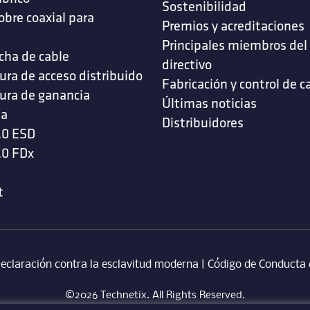
Sostenibilidad
obre coaxial para
Premios y acreditaciones
s
Principales miembros del
cha de cable
directivo
ura de acceso distribuido
Fabricación y control de c
ura de ganancia
Últimas noticias
da
Distribuidores
.0 ESD
.0 FDx
t
eclaración contra la esclavitud moderna
‎ |
Código de Conducta 
©2026 Technetix. All Rights Reserved.