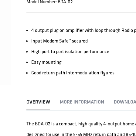
Model Number: BDA-02
4 output plug on amplifier with loop through Radio 
Input Modem Safe™ secured
High port to port isolation performance
Easy mounting
Good return path intermodulation figures
OVERVIEW
MORE INFORMATION
DOWNLOA
The BDA-02 is a compact, high quality 4-output home am
designed for use in the 5-65 MHz return path and 85-1