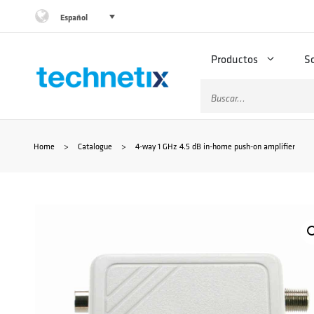
Saltar
Español
al
Productos
S
contenido
Buscar:
Home
>
Catalogue
>
4-way 1 GHz 4.5 dB in-home push-on amplifier