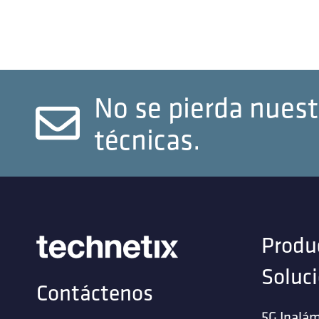
No se pierda nuest
técnicas.
Produ
Soluc
Contáctenos
5G Inalám