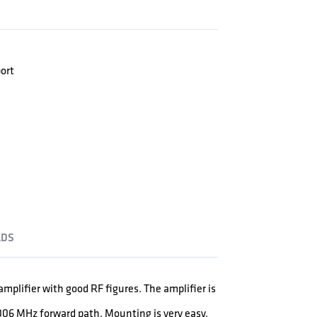
port
DS
plifier with good RF figures. The amplifier is
006 MHz forward path. Mounting is very easy,