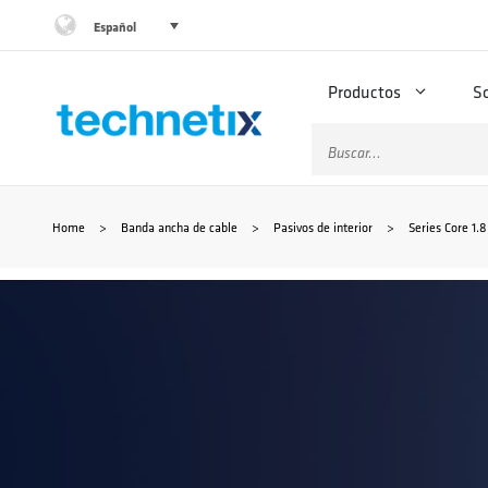
Saltar
Español
al
Productos
S
contenido
Buscar:
Home
>
Banda ancha de cable
>
Pasivos de interior
>
Series Core 1.