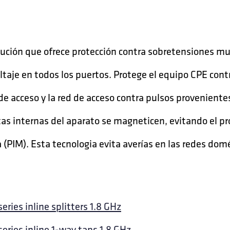
ción que ofrece protección contra sobretensiones muy
oltaje en todos los puertos. Protege el equipo CPE cont
 de acceso y la red de acceso contra pulsos provenient
itas internas del aparato se magneticen, evitando el p
(PIM). Esta tecnologia evita averías en las redes dom
eries inline splitters 1.8 GHz
series inline 1-way taps 1.8 GHz