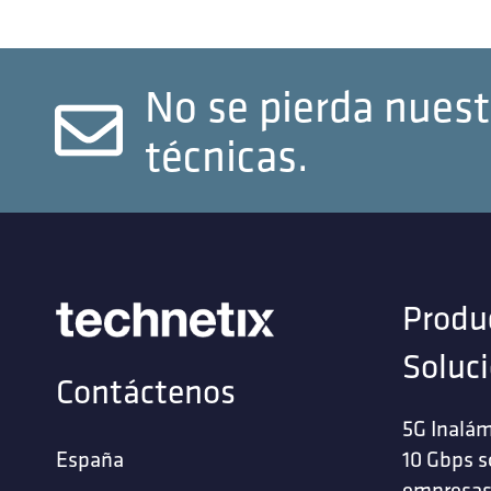
No se pierda nuest
técnicas.
Produ
Soluc
Contáctenos
5G Inalám
España
10 Gbps s
empresa