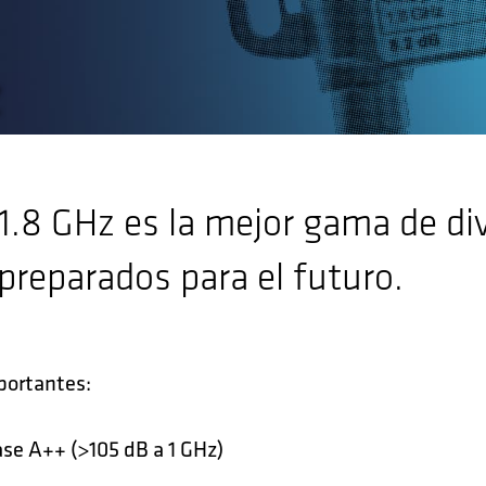
z
 1.8 GHz es la mejor gama de di
preparados para el futuro.
portantes:
se A++ (>105 dB a 1 GHz)