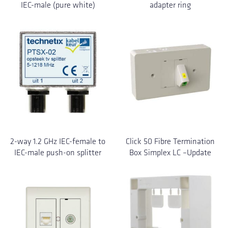
IEC-male (pure white)
adapter ring
2-way 1.2 GHz IEC-female to
Click 50 Fibre Termination
IEC-male push-on splitter
Box Simplex LC –Update