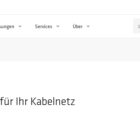
Su
sungen
Services
Über
na
ür Ihr Kabelnetz