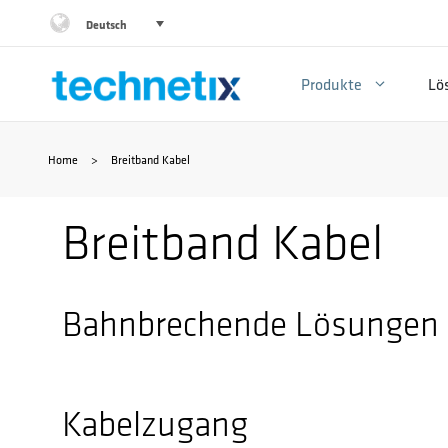
Zum
Deutsch
Inhalt
Produkte
Lö
springen
Home
>
Breitband Kabel
Breitband Kabel
Bahnbrechende Lösungen f
Kabelzugang