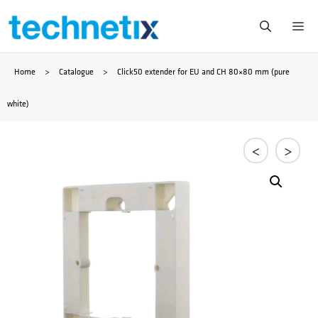
Zum
Me
Inhalt
Home
>
Catalogue
>
Click50 extender for EU and CH 80×80 mm (pure
springen
white)
<
>