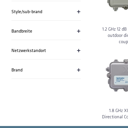
+
Style/sub-brand
+
1.2 GHz 12 dB
Bandbreite
outdoor di
coup
+
Netzwerkstandort
+
Brand
1.8 GHz X
Directional C