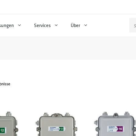
Su
sungen
Services
Über
na
ebnisse