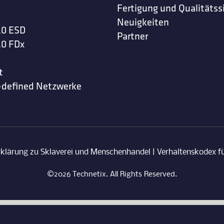
Fertigung und Qualitätss
Neuigkeiten
.0 ESD
Partner
.0 FDx
t
-defined Netzwerke
rklärung zu Sklaverei und Menschenhandel
|
Verhaltenskodex fü
©2026 Technetix. All Rights Reserved.