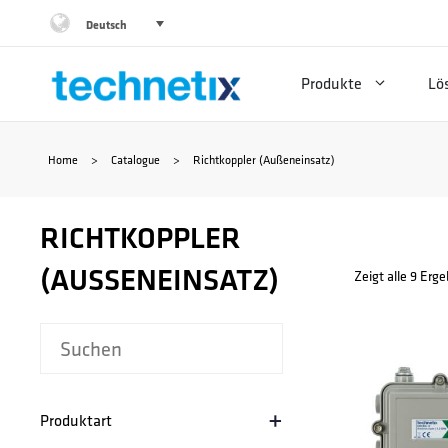
Zum
Deutsch
Inhalt
Produkte
Lö
springen
Home
>
Catalogue
>
Richtkoppler (Außeneinsatz)
RICHTKOPPLER
(AUSSENEINSATZ)
Zeigt alle 9 Erg
+
Produktart