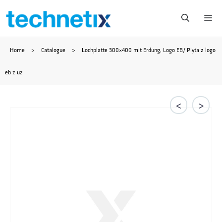
Zum
Me
Inhalt
Home
>
Catalogue
>
Lochplatte 300×400 mit Erdung, Logo EB/ Plyta z logo
springen
eb z uz
<
>