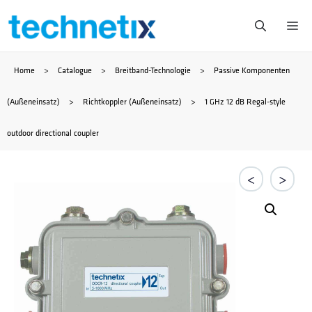
Zum
Me
Inhalt
Home
>
Catalogue
>
Breitband-Technologie
>
Passive Komponenten
springen
(Außeneinsatz)
>
Richtkoppler (Außeneinsatz)
>
1 GHz 12 dB Regal-style
outdoor directional coupler
<
>