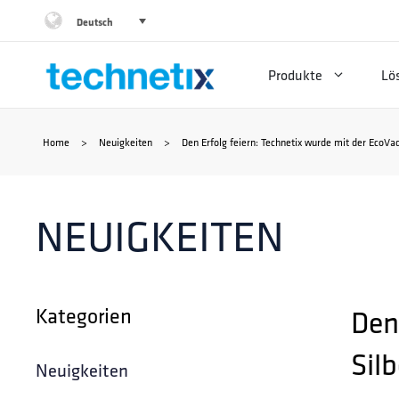
Zum
Deutsch
Inhalt
Produkte
Lö
springen
Home
>
Neuigkeiten
>
Den Erfolg feiern: Technetix wurde mit der EcoVa
NEUIGKEITEN
Kategorien
Den
Sil
Neuigkeiten