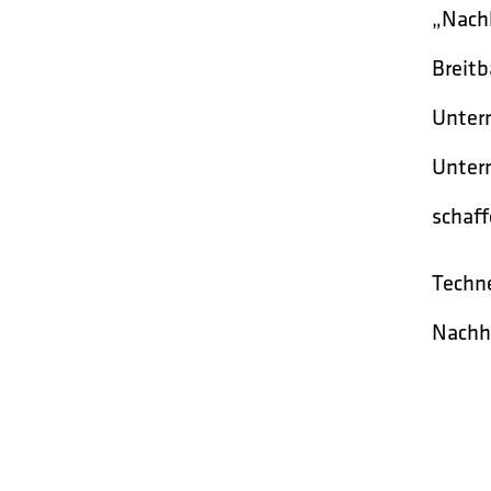
„Nachh
Breitb
Untern
Untern
schaff
Techne
Nachha