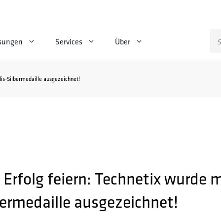
Su
sungen
Services
Über
na
dis-Silbermedaille ausgezeichnet!
 Erfolg feiern: Technetix wurde 
bermedaille ausgezeichnet!