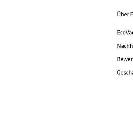
Über E
EcoVad
Nachha
Bewert
Geschä