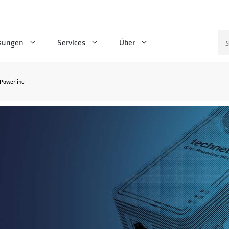
Su
sungen
Services
Über
na
Powerline