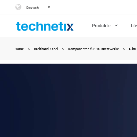
Zum
Deutsch
Inhalt
Produkte
Lö
springen
Home
>
Breitband Kabel
>
Komponenten für Hausnetzwerke
>
G.hn 