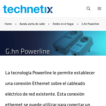
Saltar
Me
al
Home
>
Banda ancha de cable
>
Redes en el hogar
>
G.hn Powerline
contenido
G.hn Powerline
La tecnología Powerline le permite establecer
una conexión Ethernet sobre el cableado
eléctrico de red existente. Esta conexión
ethernet se puede utilizar para conectar un