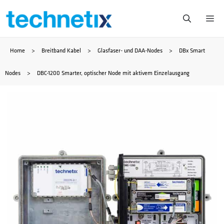
Zum
Me
Inhalt
Home
>
Breitband Kabel
>
Glasfaser- und DAA-Nodes
>
DBx Smart
springen
Nodes
>
DBC-1200 Smarter, optischer Node mit aktivem Einzelausgang