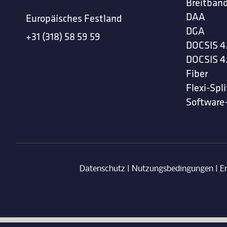
Breitband
DAA
Europäisches Festland
DGA
+31 (318) 58 59 59
DOCSIS 4
DOCSIS 4
Fiber
Flexi-Spli
Software
Datenschutz
|
Nutzungsbedingungen
|
E