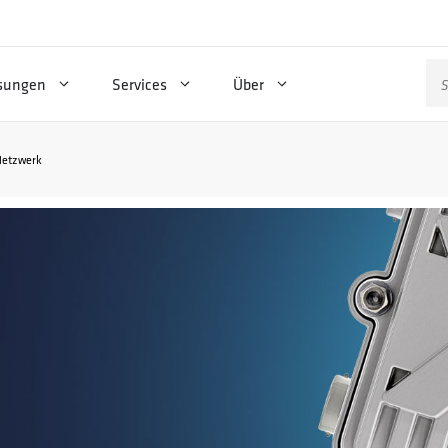
Su
sungen
Services
Über
na
Netzwerk