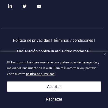
Política de privacidad
|
Términos y condiciones
|
Declaración contra la esclavitud moderna
‎ |
Utilizamos cookies para mantener sus preferencias de navegación y
Utilizamos cookies para mantener sus preferencias de navegación y
Código de Conducta en Proveedores Technetix
|
mejorar el rendimiento de la web. Para más información, por favor
mejorar el rendimiento de la web. Para más información, por favor
Politica Anti-Corrupció
visite nuestra
visite nuestra
política de privacidad
política de privacidad
.
.
©2026 Technetix. All Rights Reserved.
Aceptar
Aceptar
Rechazar
Rechazar