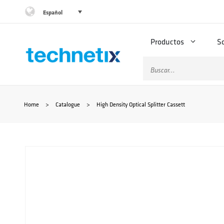
Saltar
Español
al
Productos
S
contenido
Buscar:
Home
>
Catalogue
>
High Density Optical Splitter Cassett