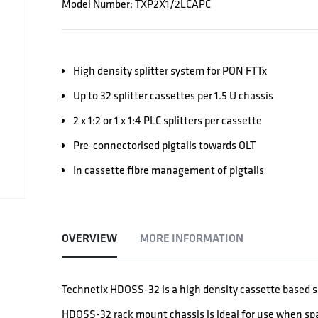
Model Number: TXP2X1/2LCAPC
High density splitter system for PON FTTx
Up to 32 splitter cassettes per 1.5 U chassis
2 x 1:2 or 1 x 1:4 PLC splitters per cassette
Pre-connectorised pigtails towards OLT
In cassette fibre management of pigtails
OVERVIEW
MORE INFORMATION
Technetix HDOSS-32 is a high density cassette based s
HDOSS-32 rack mount chassis is ideal for use when spa