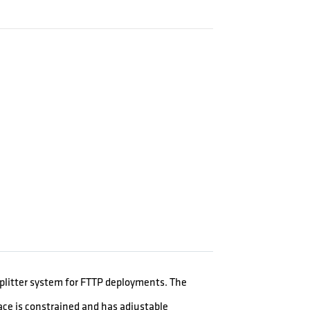
plitter system for FTTP deployments. The
ce is constrained and has adjustable