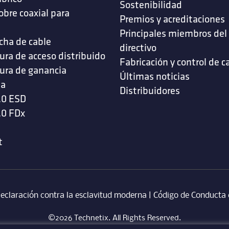
Sostenibilidad
obre coaxial para
Premios y acreditaciones
s
Principales miembros del
cha de cable
directivo
ura de acceso distribuido
Fabricación y control de c
ura de ganancia
Últimas noticias
da
Distribuidores
.0 ESD
.0 FDx
t
eclaración contra la esclavitud moderna
‎ |
Código de Conducta 
©2026 Technetix. All Rights Reserved.