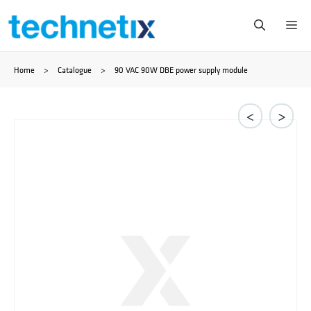
Saltar
Me
al
Home
>
Catalogue
>
90 VAC 90W DBE power supply module
contenido
<
>