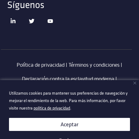
Síguenos
Política de privacidad
|
Términos y condiciones
|
Declaración contra la esclavitud moderna
‎ |
Utilizamos cookies para mantener sus preferencias de navegación y
Utilizamos cookies para mantener sus preferencias de navegación y
Código de Conducta en Proveedores Technetix
|
mejorar el rendimiento de la web. Para más información, por favor
mejorar el rendimiento de la web. Para más información, por favor
Politica Anti-Corrupció
visite nuestra
visite nuestra
política de privacidad
política de privacidad
.
.
©2026 Technetix. All Rights Reserved.
Aceptar
Aceptar