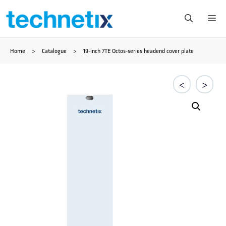
Saltar
Me
al
Home
>
Catalogue
>
19-inch 7TE Octos-series headend cover plate
contenido
<
>