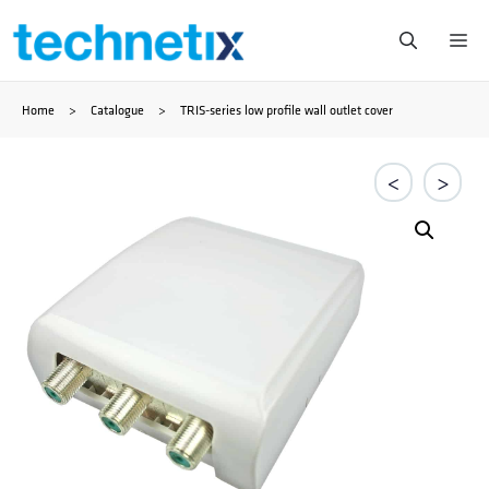
Zum
Me
Inhalt
Home
>
Catalogue
>
TRIS-series low profile wall outlet cover
springen
<
>