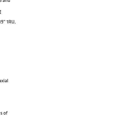
dB and
g
19” 1RU,
axial
g
s of