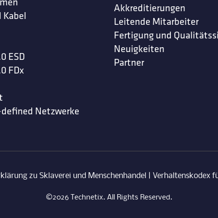
hmen
Akkreditierungen
 Kabel
Leitende Mitarbeiter
Fertigung und Qualitätss
Neuigkeiten
.0 ESD
Partner
.0 FDx
t
-defined Netzwerke
rklärung zu Sklaverei und Menschenhandel
|
Verhaltenskodex fü
©2026 Technetix. All Rights Reserved.