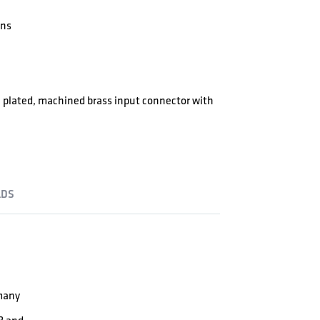
ons
Sn plated, machined brass input connector with
DS
 many