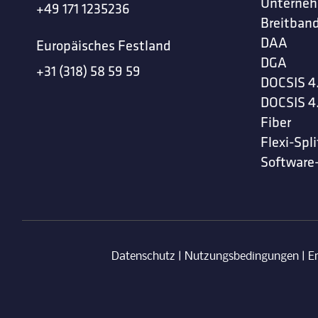
Unterne
+49 171 1235236
Breitband
DAA
Europäisches Festland
DGA
+31 (318) 58 59 59
DOCSIS 4
DOCSIS 4
Fiber
Flexi-Spli
Software
Datenschutz
|
Nutzungsbedingungen
|
E