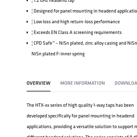
¦ 1.2 GHz headend tap
¦ Designed for panel mounting in headend applicati
¦ Low loss and high return-loss performance
¦ Exceeds EN Class A screening requirements
¦ CPD Safe™ – NiSn plated, zinc alloy casing and Ni
NiSn plated F-inner spring
OVERVIEW
MORE INFORMATION
DOWNLOA
The HTX-xx series of high quality 1-way taps has been
developed specifically for panel mounting in headend
applications, providing a versatile solution to support