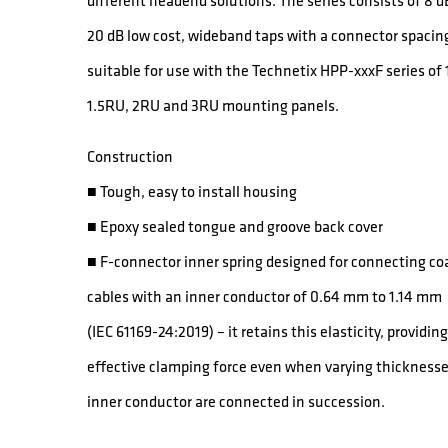
different headend solutions. The series consists of 8 
20 dB low cost, wideband taps with a connector spacin
suitable for use with the Technetix HPP-xxxF series of 
1.5RU, 2RU and 3RU mounting panels.
Construction
■ Tough, easy to install housing
■ Epoxy sealed tongue and groove back cover
■ F-connector inner spring designed for connecting co
cables with an inner conductor of 0.64 mm to 1.14 mm
(IEC 61169-24:2019) – it retains this elasticity, providin
effective clamping force even when varying thicknesse
inner conductor are connected in succession.