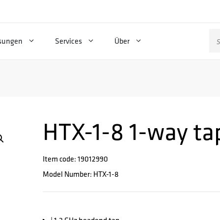
Su
sungen
Services
Über
na
HTX-1-8 1-way ta
Item code: 19012990
Model Number: HTX-1-8