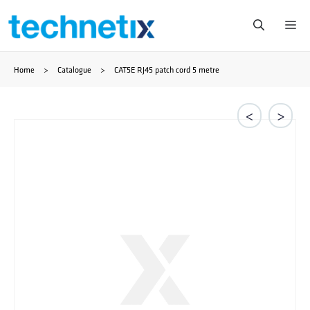
Zum
Me
Inhalt
Home
>
Catalogue
>
CAT5E RJ45 patch cord 5 metre
springen
<
>