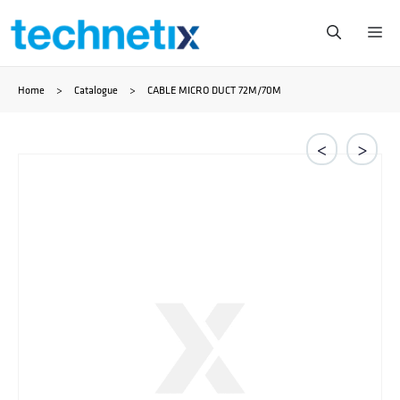
Zum
Me
Inhalt
Home
>
Catalogue
>
CABLE MICRO DUCT 72M/70M
springen
<
>