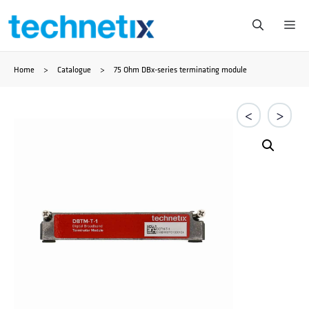
Zum
Me
Inhalt
Home
>
Catalogue
>
75 Ohm DBx-series terminating module
springen
<
>