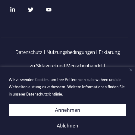
Datenschutz
|
Nutzungsbedingungen
|
Erklärung
zu Sklaverei und Menschenhandel
|
Wir verwenden Cookies, um Ihre Präferenzen zu bewahren und die
Verhaltenskodex für Lieferanten
|
Anti-
Webseitenleistung zu verbessern. Weitere Informationen finden Sie
Korruptionsrichtlinie
in unserer
Datenschutzrichtlinie
.
©2026 Technetix. All Rights Reserved.
Annehmen
Ablehnen