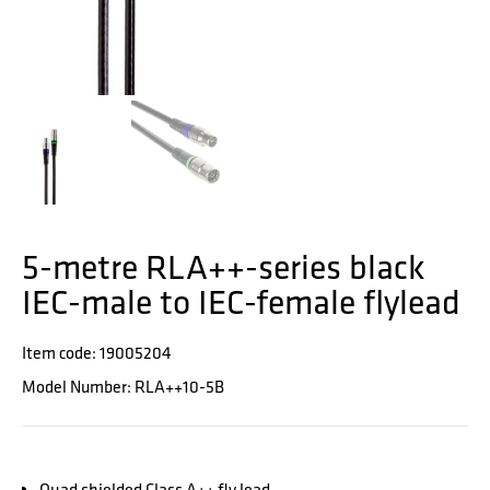
5-metre RLA++-series black
IEC-male to IEC-female flylead
Item code: 19005204
Model Number: RLA++10-5B
Quad shielded Class A++ fly lead