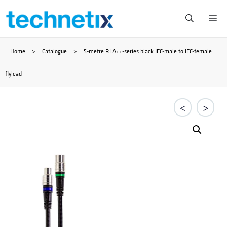
Zum
Me
Inhalt
Home
>
Catalogue
>
5-metre RLA++-series black IEC-male to IEC-female
springen
flylead
<
>