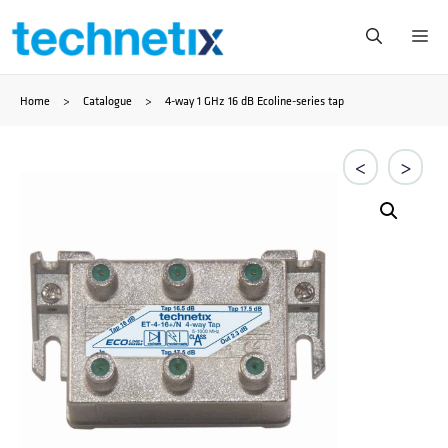
Zum
Me
Inhalt
Home
>
Catalogue
>
4-way 1 GHz 16 dB Ecoline-series tap
springen
<
>