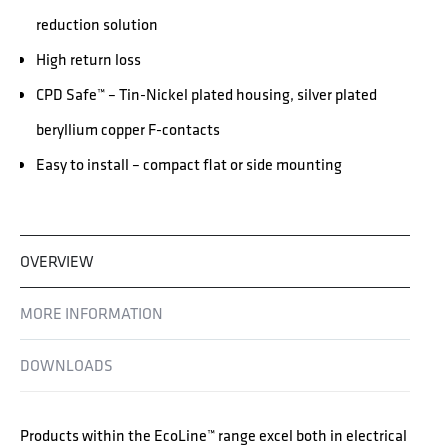
reduction solution
High return loss
CPD Safe™ – Tin-Nickel plated housing, silver plated
beryllium copper F-contacts
Easy to install – compact flat or side mounting
OVERVIEW
MORE INFORMATION
DOWNLOADS
Products within the EcoLine™ range excel both in electrical