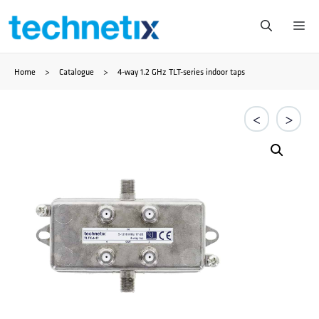
Zum
Me
Inhalt
Home
>
Catalogue
>
4-way 1.2 GHz TLT-series indoor taps
springen
<
>