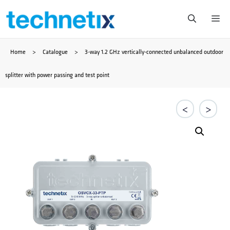
Zum
Me
Inhalt
Home
>
Catalogue
>
3-way 1.2 GHz vertically-connected unbalanced outdoor
springen
splitter with power passing and test point
<
>