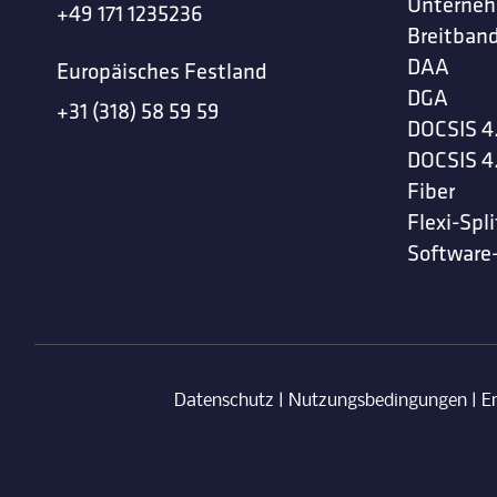
Unterne
+49 171 1235236
Breitband
DAA
Europäisches Festland
DGA
+31 (318) 58 59 59
DOCSIS 4
DOCSIS 4
Fiber
Flexi-Spli
Software
Datenschutz
|
Nutzungsbedingungen
|
E