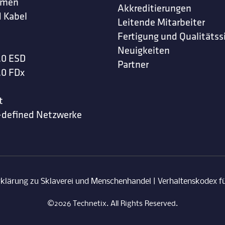
hmen
Akkreditierungen
 Kabel
Leitende Mitarbeiter
Fertigung und Qualitätss
Neuigkeiten
.0 ESD
Partner
.0 FDx
t
-defined Netzwerke
rklärung zu Sklaverei und Menschenhandel
|
Verhaltenskodex fü
©2026 Technetix. All Rights Reserved.