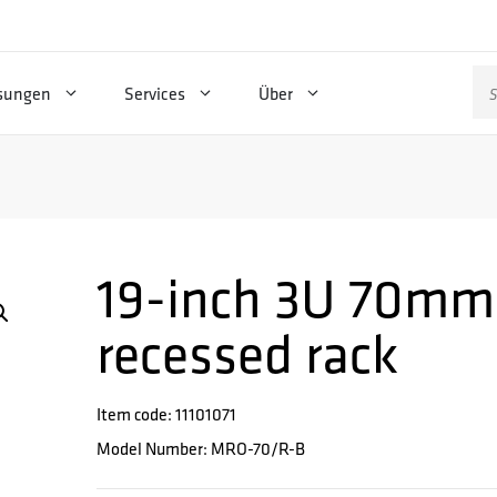
Su
sungen
Services
Über
na
19-inch 3U 70mm 
recessed rack
Item code: 11101071
Model Number: MRO-70/R-B