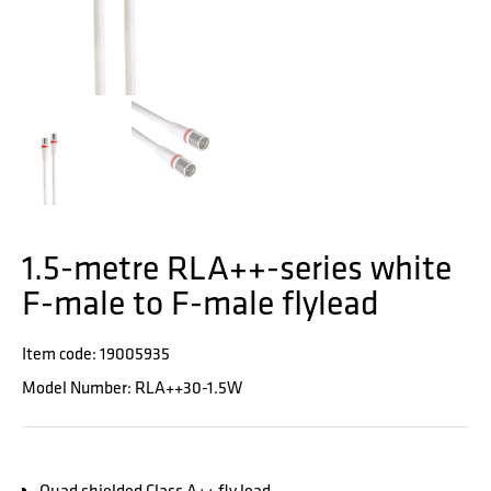
1.5-metre RLA++-series white
F-male to F-male flylead
Item code: 19005935
Model Number: RLA++30-1.5W
Quad shielded Class A++ fly lead