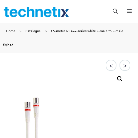
Zum
Me
Inhalt
Home
>
Catalogue
>
1.5-metre RLA++-series white F-male to F-male
springen
flylead
<
>