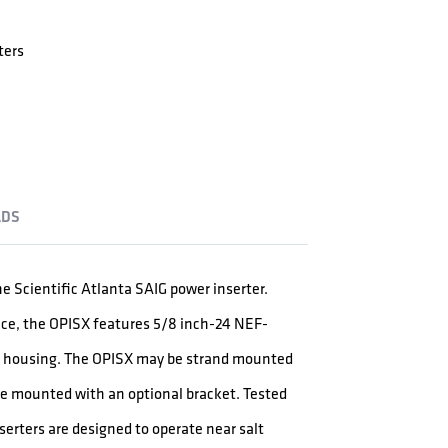
ters
DS
e Scientific Atlanta SAIG power inserter.
ce, the OPISX features 5/8 inch-24 NEF-
he housing. The OPISX may be strand mounted
ce mounted with an optional bracket. Tested
erters are designed to operate near salt