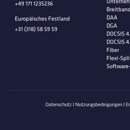
Unterne
+49 171 1235236
Breitband
DAA
Europäisches Festland
DGA
+31 (318) 58 59 59
DOCSIS 4
DOCSIS 4
Fiber
Flexi-Spli
Software
Datenschutz
|
Nutzungsbedingungen
|
E