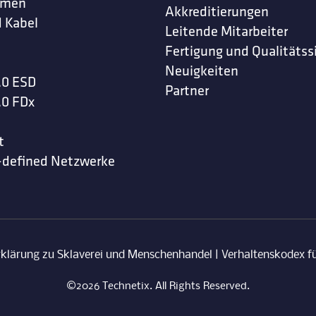
hmen
Akkreditierungen
 Kabel
Leitende Mitarbeiter
Fertigung und Qualitätss
Neuigkeiten
.0 ESD
Partner
.0 FDx
t
-defined Netzwerke
rklärung zu Sklaverei und Menschenhandel
|
Verhaltenskodex fü
©2026 Technetix. All Rights Reserved.