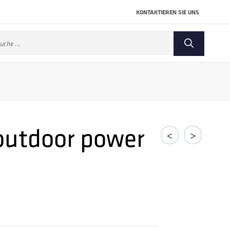
KONTAKTIEREN SIE UNS
che
ch:
 outdoor power
<
>