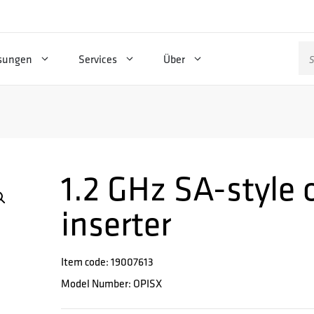
Su
sungen
Services
Über
na
1.2 GHz SA-style
inserter
Item code: 19007613
Model Number: OPISX