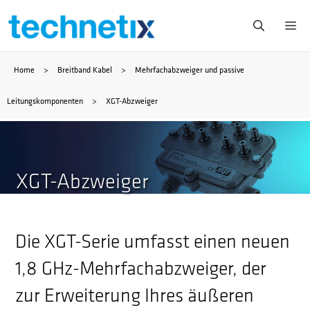
Zum
Me
Inhalt
Home
>
Breitband Kabel
>
Mehrfachabzweiger und passive
springen
Leitungskomponenten
>
XGT-Abzweiger
XGT-Abzweiger
Die XGT-Serie umfasst einen neuen
1,8 GHz-Mehrfachabzweiger, der
zur Erweiterung Ihres äußeren