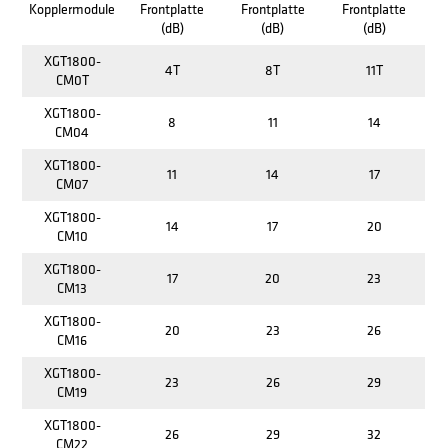
Kopplermodule
Frontplatte
Frontplatte
Frontplatte
(dB)
(dB)
(dB)
XGT1800-
4T
8T
11T
CM0T
XGT1800-
8
11
14
CM04
XGT1800-
11
14
17
CM07
XGT1800-
14
17
20
CM10
XGT1800-
17
20
23
CM13
XGT1800-
20
23
26
CM16
XGT1800-
23
26
29
CM19
XGT1800-
26
29
32
CM22