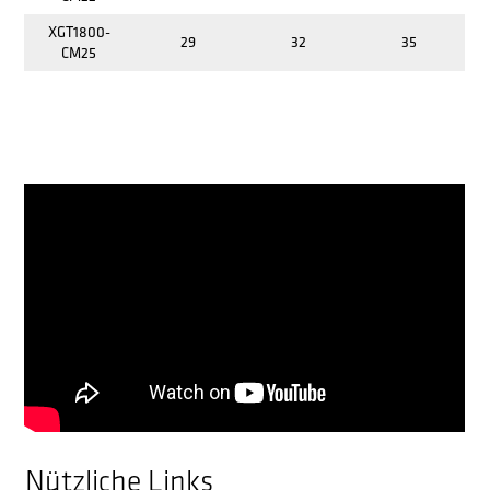
XGT1800-
29
32
35
CM25
Nützliche Links