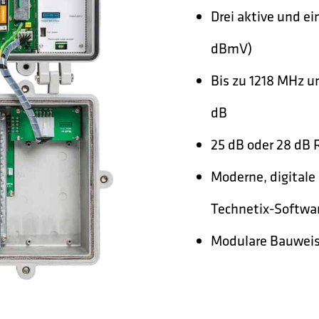
Drei aktive und e
dBmV)
Bis zu 1218 MHz u
dB
25 dB oder 28 dB 
Moderne, digitale
Technetix-Softwar
Modulare Bauweise