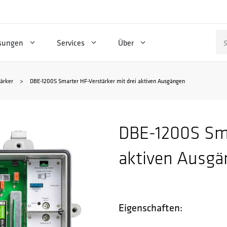
Su
sungen
Services
Über
na
ärker
>
DBE-1200S Smarter HF-Verstärker mit drei aktiven Ausgängen
DBE-1200S Sma
aktiven Ausg
Eigenschaften: