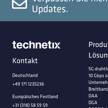
Updates.
Produ
Lösun
Kontakt
5G drahtl
Deutschland
10 Gbps ü
Unterne
+49 171 1235236
Breitband
DAA
Europäisches Festland
DGA
+31 (318) 58 59 59