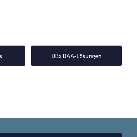
s
DBx DAA-Lösungen