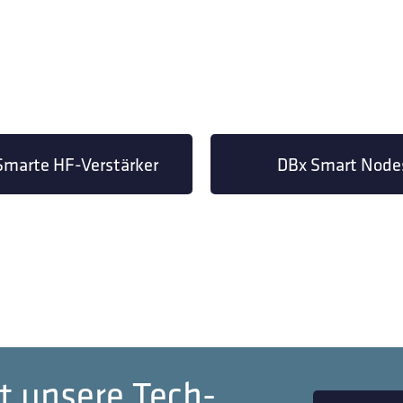
Smarte HF-Verstärker
DBx Smart Node
t unsere Tech-