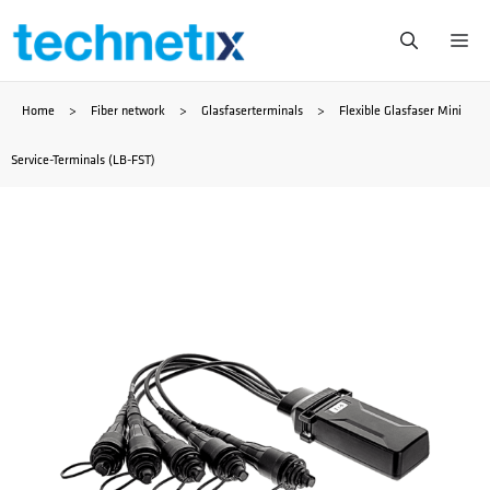
Zum
Me
Inhalt
Home
>
Fiber network
>
Glasfaserterminals
>
Flexible Glasfaser Mini
springen
Service-Terminals (LB-FST)