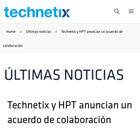
Saltar
Me
al
Home
>
Últimas noticias
>
Technetix y HPT anuncian un acuerdo de
contenido
colaboración
ÚLTIMAS NOTICIAS
Technetix y HPT anuncian un
acuerdo de colaboración