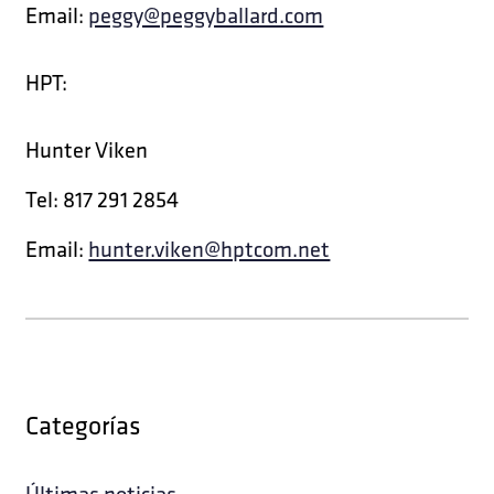
Email:
peggy@peggyballard.com
HPT:
Hunter Viken
Tel: 817 291 2854
Email:
hunter.viken@hptcom.net
Categorías
Últimas noticias