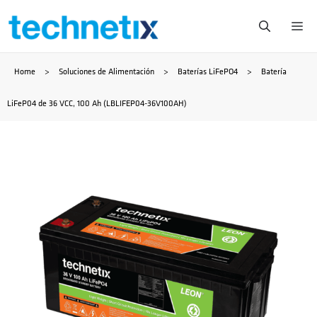
Saltar
Me
al
Home
>
Soluciones de Alimentación
>
Baterías LiFePO4
>
Batería
contenido
LiFeP04 de 36 VCC, 100 Ah (LBLIFEP04-36V100AH)