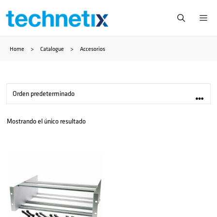
Saltar
Me
al
Home
>
Catalogue
>
Accesorios
contenido
Mostrando el único resultado