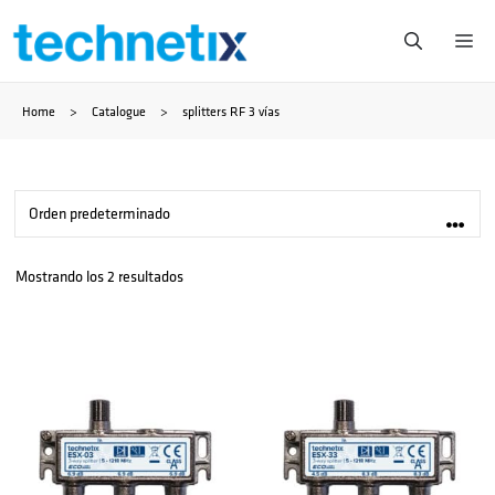
Saltar
Me
al
Home
>
Catalogue
>
splitters RF 3 vías
contenido
Mostrando los 2 resultados