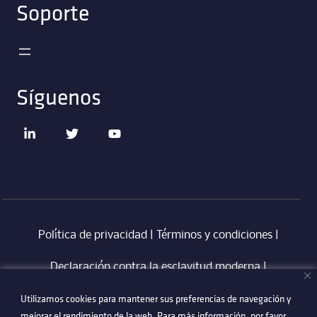
Soporte
Síguenos
Política de privacidad
|
Términos y condiciones
|
Declaración contra la esclavitud moderna
‎ |
Utilizamos cookies para mantener sus preferencias de navegación y
Utilizamos cookies para mantener sus preferencias de navegación y
Código de Conducta en Proveedores Technetix
|
mejorar el rendimiento de la web. Para más información, por favor
mejorar el rendimiento de la web. Para más información, por favor