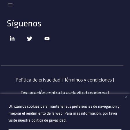
Síguenos
Política de privacidad
|
Términos y condiciones
|
Declaración contra la esclavitud moderna
‎ |
Utilizamos cookies para mantener sus preferencias de navegación y
Utilizamos cookies para mantener sus preferencias de navegación y
Código de Conducta en Proveedores Technetix
|
mejorar el rendimiento de la web. Para más información, por favor
mejorar el rendimiento de la web. Para más información, por favor
Politica Anti-Corrupció
visite nuestra
visite nuestra
política de privacidad
política de privacidad
.
.