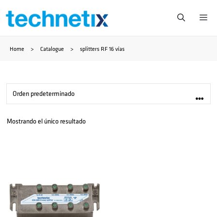
Saltar
Me
al
Home
>
Catalogue
>
splitters RF 16 vías
contenido
Mostrando el único resultado