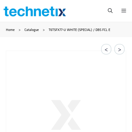
Saltar
Me
al
Home
>
Catalogue
>
T6TSFX77-U WHITE (SPECIAL) / DBS FCL E
contenido
<
>