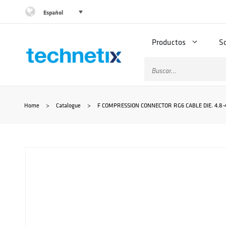
Saltar
Español
al
Productos
S
contenido
Buscar:
Home
>
Catalogue
>
F COMPRESSION CONNECTOR RG6 CABLE DIE. 4.8-