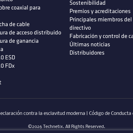
Sostenibilidad
obre coaxial para
Premios y acreditaciones
s
Principales miembros del
cha de cable
directivo
ura de acceso distribuido
Fabricación y control de c
ura de ganancia
Últimas noticias
da
Distribuidores
.0 ESD
.0 FDx
t
eclaración contra la esclavitud moderna
‎ |
Código de Conducta 
©2026 Technetix. All Rights Reserved.