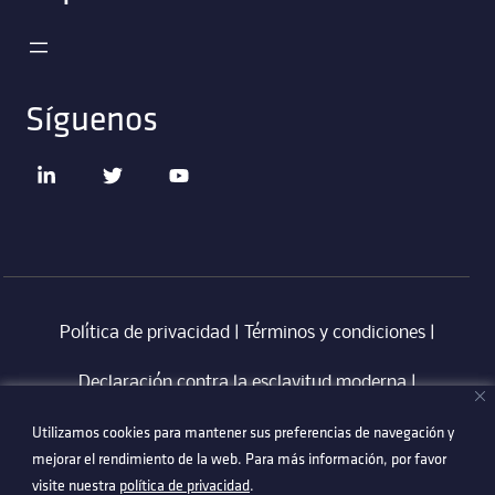
Síguenos
Política de privacidad
|
Términos y condiciones
|
Declaración contra la esclavitud moderna
‎ |
Utilizamos cookies para mantener sus preferencias de navegación y
Utilizamos cookies para mantener sus preferencias de navegación y
Código de Conducta en Proveedores Technetix
|
mejorar el rendimiento de la web. Para más información, por favor
mejorar el rendimiento de la web. Para más información, por favor
Politica Anti-Corrupció
visite nuestra
visite nuestra
política de privacidad
política de privacidad
.
.