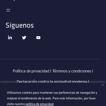
Síguenos
Política de privacidad
|
Términos y condiciones
|
Declaración contra la esclavitud moderna
‎ |
Utilizamos cookies para mantener sus preferencias de navegación y
Utilizamos cookies para mantener sus preferencias de navegación y
Código de Conducta en Proveedores Technetix
|
mejorar el rendimiento de la web. Para más información, por favor
mejorar el rendimiento de la web. Para más información, por favor
Politica Anti-Corrupció
visite nuestra
visite nuestra
política de privacidad
política de privacidad
.
.