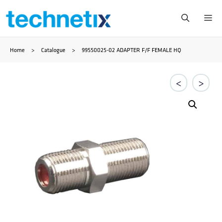
Saltar
Me
al
Home
>
Catalogue
>
99550025-02 ADAPTER F/F FEMALE HQ
contenido
<
>