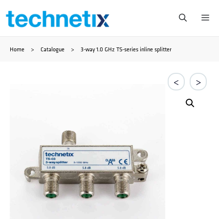
Saltar
Me
al
Home
>
Catalogue
>
3-way 1.0 GHz TS-series inline splitter
contenido
<
>